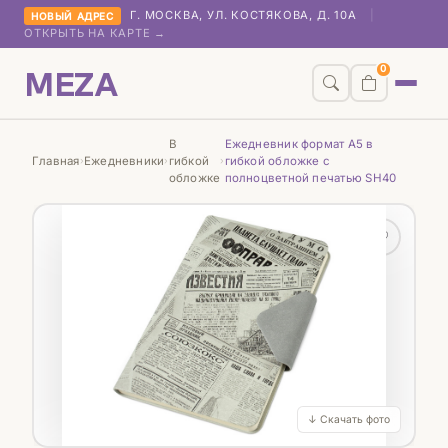
Г. МОСКВА, УЛ. КОСТЯКОВА, Д. 10А
|
НОВЫЙ АДРЕС
ОТКРЫТЬ НА КАРТЕ →
MEZA
0
В
Ежедневник формат А5 в
Главная
Ежедневники
гибкой
гибкой обложке с
›
›
›
обложке
полноцветной печатью SH40
♡
↓ Скачать фото