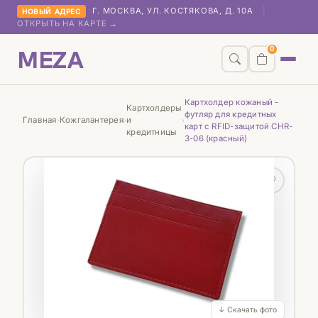
Г. МОСКВА, УЛ. КОСТЯКОВА, Д. 10А
|
НОВЫЙ АДРЕС
ОТКРЫТЬ НА КАРТЕ →
MEZA
0
Картхолдер кожаный -
Картхолдеры
футляр для кредитных
Главная
Кожгалантерея
и
›
›
›
карт с RFID-защитой CHR-
кредитницы
3-06 (красный)
♡
↓ Скачать фото