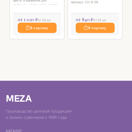
цвета. 6 карманов для
Артикул: СН-6-06
карточек, и большой в центре.
от 1 020 ₽
от 840 ₽
от 50 шт.
от 50 шт.
В корзину
В корзину
MEZA
Производство деловой продукции
и бизнес сувениров с 1998 года.
КАТАЛОГ