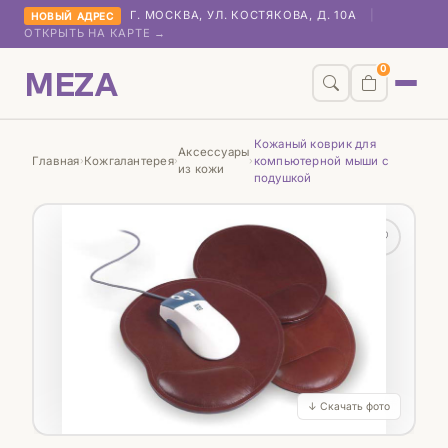
Г. МОСКВА, УЛ. КОСТЯКОВА, Д. 10А
|
НОВЫЙ АДРЕС
ОТКРЫТЬ НА КАРТЕ →
MEZA
0
Кожаный коврик для
Аксессуары
Главная
Кожгалантерея
компьютерной мыши с
›
›
›
из кожи
подушкой
♡
↓ Скачать фото