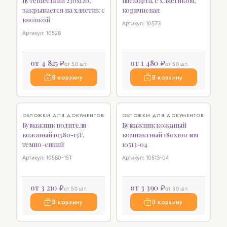
путешествий 230х120,
паспорта, с хлястиком,
закрывается на хлястик с
коричневая
кнопкой
Артикул: 10573
Артикул: 10528
от 4 825 ₽
от 1 480 ₽
от 50 шт.
от 50 шт.
В корзину
В корзину
♡
♡
ОБЛОЖКИ ДЛЯ ДОКУМЕНТОВ
ОБЛОЖКИ ДЛЯ ДОКУМЕНТОВ
Бумажник водителя
Бумажник кожаный
кожаный 10580-15T,
компактный 180х100 мм
темно-синий
10513-04
Артикул: 10580-15T
Артикул: 10513-04
от 3 210 ₽
от 3 390 ₽
от 50 шт.
от 50 шт.
В корзину
В корзину