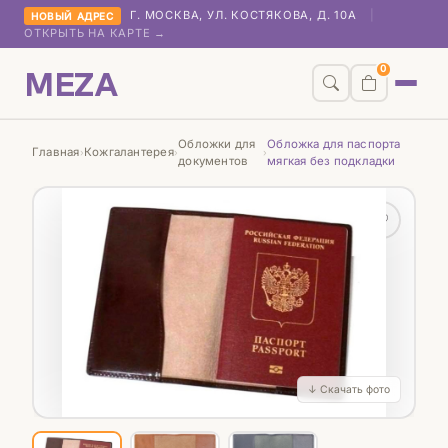
Г. МОСКВА, УЛ. КОСТЯКОВА, Д. 10А
|
НОВЫЙ АДРЕС
ОТКРЫТЬ НА КАРТЕ →
MEZA
0
Обложки для
Обложка для паспорта
Главная
Кожгалантерея
›
›
›
документов
мягкая без подкладки
♡
↓ Скачать фото