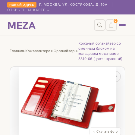
Г. МОСКВА, УЛ. КОСТЯКОВА, Д. 10А
|
НОВЫЙ АДРЕС
ОТКРЫТЬ НА КАРТЕ →
MEZA
0
Кожаный органайзер со
сменным блоком на
Главная
Кожгалантерея
Органайзеры
›
›
›
кольцевом механизме
3319-06 (цвет - красный)
♡
↓ Скачать фото