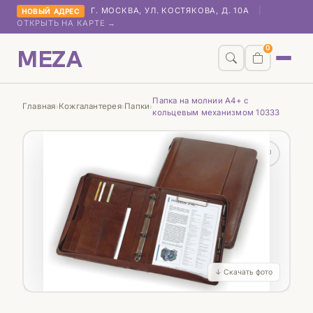
Г. МОСКВА, УЛ. КОСТЯКОВА, Д. 10А
|
НОВЫЙ АДРЕС
ОТКРЫТЬ НА КАРТЕ →
MEZA
0
Папка на молнии А4+ с
Главная
Кожгалантерея
Папки
›
›
›
кольцевым механизмом 10333
♡
↓ Скачать фото