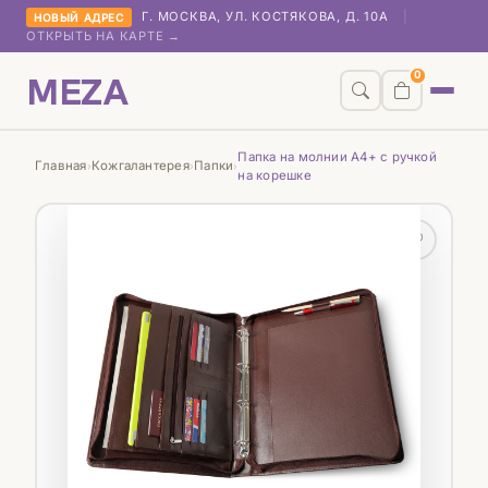
Г. МОСКВА, УЛ. КОСТЯКОВА, Д. 10А
|
НОВЫЙ АДРЕС
ОТКРЫТЬ НА КАРТЕ →
MEZA
0
Папка на молнии А4+ с ручкой
Главная
Кожгалантерея
Папки
›
›
›
на корешке
♡