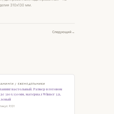
делия 310х130 мм.
Следующий
♡
ЛАНИНГИ / ЕЖЕНЕДЕЛЬНИКИ
анинг настольный. Размер в готовом
де 310 х 130 мм, материал Winner 321,
еленый
тикул: P/01