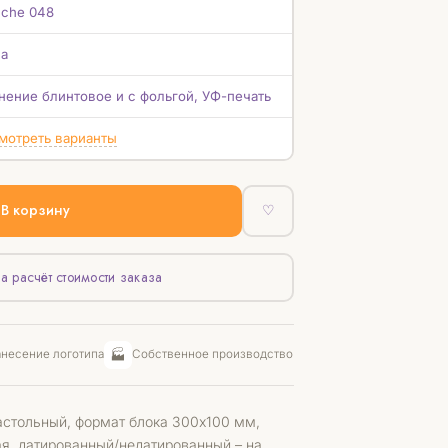
uche 048
а
нение блинтовое и с фольгой, УФ-печать
мотреть варианты
В корзину
♡
а расчёт стоимости заказа
🏭
несение логотипа
Собственное производство
астольный, формат блока 300х100 мм,
ая, датированный/недатированный – на