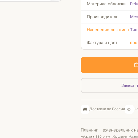
Материал обложки
Pel
Производитель
Мез
Нанесение логотипа
Тис
Фактура и цвет
пос
Заявка н
🚚
✏️
Доставка по России
На
Планинг – еженедельник н
объем 112 стр, бумага бел