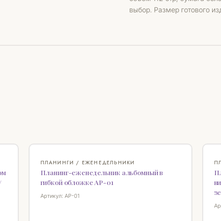
выбор. Размер готового из
♡
♡
ПЛАНИНГИ / ЕЖЕНЕДЕЛЬНИКИ
П
ом
Планинг-еженедельник альбомный в
Пл
/
гибкой обложке AP-01
ви
з
Артикул: AP-01
Ар