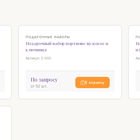
♡
♡
ПОДАРОЧНЫЕ НАБОРЫ
П
Подарочный набор портмоне мужское и
На
ключница
п
Артикул: 2-005
Ар
По запросу
В корзину
от 50 шт.
♡