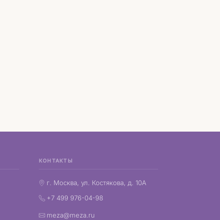
КОНТАКТЫ
г. Москва, ул. Костякова, д. 10А
+7 499 976-04-98
meza@meza.ru