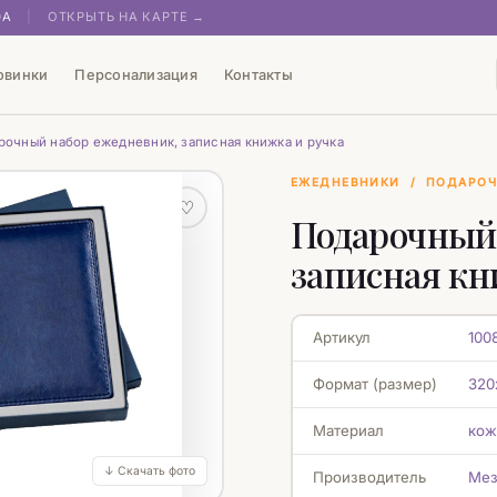
0А
|
ОТКРЫТЬ НА КАРТЕ →
овинки
Персонализация
Контакты
рочный набор ежедневник, записная книжка и ручка
ЕЖЕДНЕВНИКИ
/
ПОДАРОЧ
♡
Подарочный
записная кн
Артикул
100
Формат (размер)
320
Материал
кож
↓ Скачать фото
Производитель
Мез