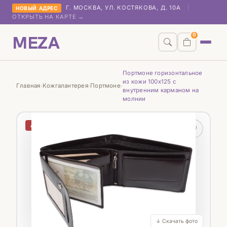
Г. МОСКВА, УЛ. КОСТЯКОВА, Д. 10А
|
НОВЫЙ АДРЕС
ОТКРЫТЬ НА КАРТЕ →
MEZA
0
Портмоне горизонтальное
из кожи 100х125 с
Главная
Кожгалантерея
Портмоне
›
›
›
внутренним карманом на
молнии
АКЦИЯ
♡
↓ Скачать фото