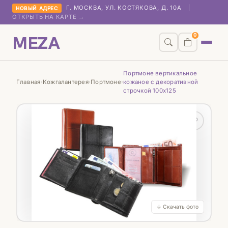
Г. МОСКВА, УЛ. КОСТЯКОВА, Д. 10А
|
НОВЫЙ АДРЕС
ОТКРЫТЬ НА КАРТЕ →
MEZA
0
Портмоне вертикальное
Главная
Кожгалантерея
Портмоне
кожаное с декоративной
›
›
›
строчкой 100х125
♡
↓ Скачать фото