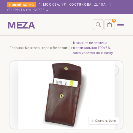
Г. МОСКВА, УЛ. КОСТЯКОВА, Д. 10А
|
НОВЫЙ АДРЕС
ОТКРЫТЬ НА КАРТЕ →
MEZA
0
Кожаная визитница
Главная
Кожгалантерея
Визитницы
вертикальная 100х66,
›
›
›
закрывается на кнопку
♡
↓ Скачать фото