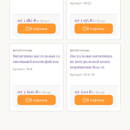
Артикул: R022
от 1 180 ₽
от 1 975 ₽
от 50 шт.
от 50 шт.
В корзину
В корзину
SALE
♡
SALE
♡
ВИЗИТНИЦЫ
ВИЗИТНИЦЫ
Визитница настольная со
Настольная визитница
сменным блоком файлов
из натуральной кожи
коричневая R04-05
Артикул: R04
Артикул: R04-05
от 2 600 ₽
от 500 ₽
от 50 шт.
от 50 шт.
В корзину
В корзину